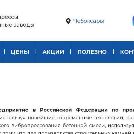
прессы
Чебоксары
нные заводы
ЦЕНЫ
АКЦИИ
ПОЛЕЗНО
КОН
едприятие в Российской Федерации по прои
используя новейшие современные технологии, ра
хого вибропрессования бетонной смеси, использу
 тому, что для производства строительных камней 