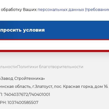
а обработку Ваших
персональных данных (требование
льности
Политики благотворительности
Завод Стройтехника»
кая область, г.Златоуст, пос. Красная горка, дом 16.
: 7404037672/740401001
РН: 1037400585507