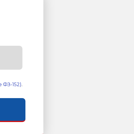
 ФЗ-152)
.