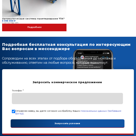
Установленная мощность:
4 кВт
Масса:
600 кг
Длина:
4425 мм
Ширина:
1300 мм
Высота:
1000 мм
Режим работы:
автоматический "одна кнопка"
Гарантия:
12 месяцев