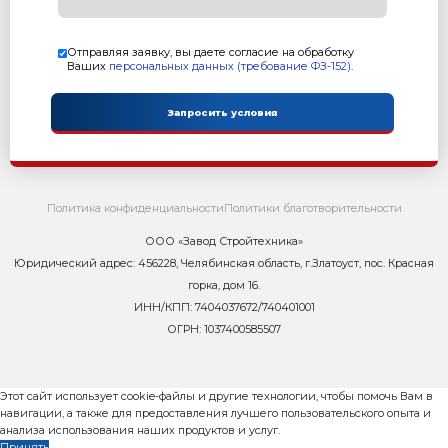
6. Модуль загрузки смеси "С"
7. Модуль подачи поддонов "П"
8. Подъемник поддонов "Пд"
9. Специализированный смеситель СГ-1000А
10. Конвейер ленточный КЛ-300-3,5
Характеристика:
Размер формовочного поля: 610х500 мм
Размер технологического поддона: 660х550х24 мм
Высота формуемых изделий: 30-200 мм
Установленная мощность: 22,4кВт
Масса: 3 675 кг
Режим работы: полуавтоматический
Преимущества:
Полуавтоматическое штабелирование поддонов
Вибропресс+смеситель+конвейер+подъемник=ко
начала работы, с возможностью дальнейшего доосн
Компактные размеры для камеры ТВО