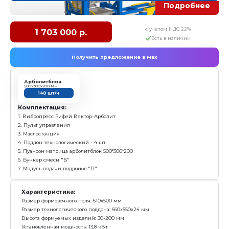
Размер формовочного поля: 610х500 мм
Размер технологического поддона: 660х550х24 мм
Высота формуемых изделий: 30-200 мм
Установленная мощность: 13,8 кВт
Масса: 1 850 кг
Режим работы: механизированный
Преимущества:
За 1 цикл формуется 2 арболитблока 500*300*200м
Самый бюджетный вибропресс для выпуска арбол
Возможность дальнейшего дооснащения
Простота в эксплуатации, адаптирован к любому 
квалификации рабочих
заказать
Вибропресс Рифей-Вектор-Арболит-БП