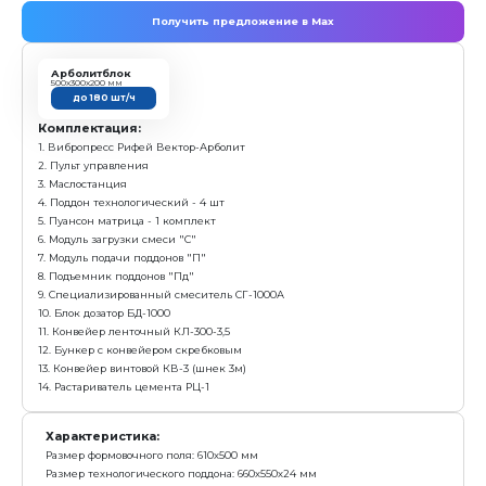
Получить предложение в Ma
Арболитблок
500х300х200 мм
до 180 шт/ч
Комплектация:
1. Вибропресс Рифей Вектор-Арболит
2. Пульт управления
3. Маслостанция
4. Поддон технологический - 4 шт
5. Пуансон матрица арболитблок 500*300*200
6. Модуль загрузки смеси "С"
7. Модуль подачи поддонов "П"
8. Специализированный смеситель СГ-1000А
9. Конвейер ленточный КЛ-300-3,5
Характеристика: