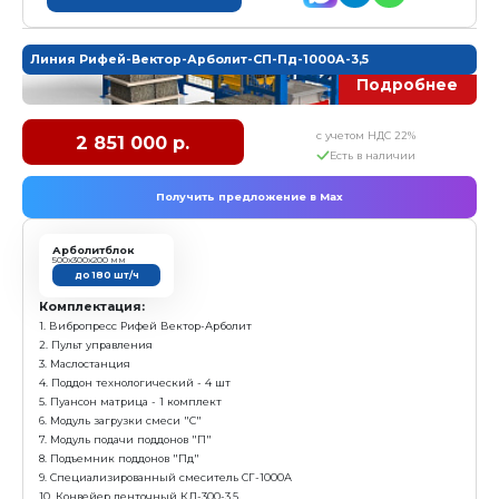
Комплектация:
1. Вибропресс Рифей Вектор-Арболит
2. Пульт управления
3. Маслостанция
4. Поддон технологический - 4 шт
5. Пуансон матрица арболитблок 500*300*200
6. Бункер смеси "Б"
7. Модуль подачи поддонов "П"
8. Специализированный смеситель СГ-1000А
9. Конвейер ленточный КЛ-300-3,5
Характеристика:
Размер формовочного поля: 610х500 мм
Размер технологического поддона: 660х550х24 мм
Высота формуемых изделий: 30-200 мм
Установленная мощность: 22,4 кВт
Масса: 3 052 кг