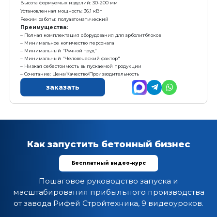
Размер формовочного поля: 610х500 мм
Размер технологического поддона: 660х550х24 мм
Высота формуемых изделий: 30-200 мм
Установленная мощность: 22,4кВт
Масса: 3 510 кг
Режим работы: полуавтоматический
Преимущества:
Вибропресс+смеситель+конвейер=минимальная 
начала работы, с возможностью дальнейшего доосн
Самая бюджетная полуавтоматическая линия
За 1 цикл формуется 2 арболитблока 500*300*200м
Сочетание: Цена/Качество/Производительность
заказать
Линия Рифей-Вектор-Арболит-СП-Пд-1000А