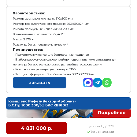
Режим работы: механизированный
Преимущества:
Самая бюджетная механизированная линия
За 1 цикл формуется 2 арболитблока 500*300*200м
Полуавтоматическая подача поддонов в пресс
Вибропресс+смеситель+конвейер=минимальная 
начала работы, с возможностью дальнейшего доосн
заказать
Линия Рифей-Вектор-Арболит-СП-3,5-1000
с у
2 667 000 р.
Е