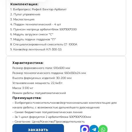
заказать
Вибропресс Рифей-Вектор-Арболит-БП-3,5
с у
2 466 000 р.
Е
Получить предложение в Ma
Арболитблок
500х300х200 мм
140 шт/ч