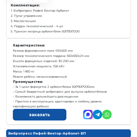
с у
1 520 000 р.
Е
Получить предложение в Ma
Арболитблок
500х300х200 мм
до 120 шт/ч
Комплектация:
1. Вибропресс Рифей Вектор-Арболит
2. Пульт управления
3. Маслостанция
4. Поддон технологический - 4 шт
5. Пуансон матрица арболитблок 500*300*200
Характеристика: