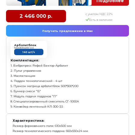
Вибропресс Рифей-Вектор-Арболит-СП
с у
1 904 000 р.
Е
Получить предложение в Ma
Арболитблок
500х300х200 мм
до 180 шт/ч
Комплектация:
1. Вибропресс Рифей Вектор-Арболит
2. Пульт управления