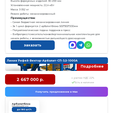
3. Маслостанция
4. Поддон технологический - 4 шт
5. Пуансон матрица арболитблок 500*300*200
6. Модуль загрузки смеси "С"
7. Модуль подачи поддонов "П"
Характеристика:
Размер формовочного поля: 610х500 мм
Размер технологического поддона: 660х550х24 мм
Высота формуемых изделий: 30-200 мм
Установленная мощность: 13,8кВт
Масса: 2 650 кг
Режим работы: полуавтоматический
Преимущества:
Самый бюджетный полуавтоматический вибропре
За 1 цикл формуется 2 арболитблока 500*300*200м
Минимальный "Ручной труд"
Сочетание: Цена/Качество/Производительность