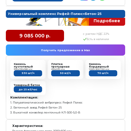
Характеристика:
Размер формовочного поля: 800х400 мм
Размер технологического поддона: 900х450х30 мм
Высота формуемых изделий: 30...200 мм
Смеситель: CГ-550-С одновальный, с горизонтальн
вала
Установленная мощность: 41,5 кВт
Масса: 11900кг
Режим работы: автоматический/ полуавтоматическ
Гарантия: 2 года
Преимущества:
Высокая точность дозации компонентов, погрешн
Одно рабочее место, принцип «Одна кнопка»
заказать