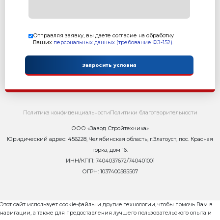
Камень
Плитка
пустотелый
тротуарная
390х190х188 мм
200х100 мм
600 шт/ч
60 м2/ч
Товарный бетон
до 45 м3/час
Комплектация:
1. Автоматический вибропресс Рифей Буран
2. Бетонный завод Рифей Бетон-45
3. Выкатной конвейер ленточный КЛ-500-5,0-В
Характеристика:
Размер формовочного поля: 1000х500 мм
Размер технологического поддона: 1150х600х40 мм
Высота формуемых изделий: 30...250 мм
Смеситель: БП-2Г-1500 двухвальный, с горизонтал