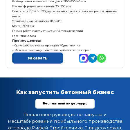
Товарный бетон
до 25 м3/час
Комплектация:
1. Автоматический вибропресс Рифей Буран
2. Бетонный завод Рифей Бетон-25
3. Выкатной конвейер ленточный КЛ-500-5,0-В
Характеристика:
Размер формовочного поля: 1000х500 мм
Размер технологического поддона: 1150х600х40 мм
Высота формуемых изделий: 30...250 мм
Смеситель: CГ-750-С одновальный, с горизонтальн
вала
Установленная мощность: 55,0 кВт
Масса: 13900 кг
Режим работы: автоматический/полуавтоматически