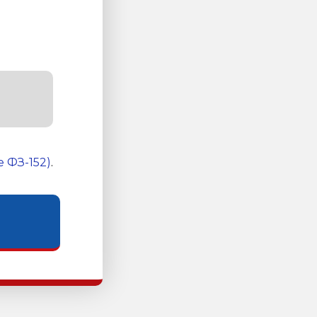
 ФЗ-152)
.